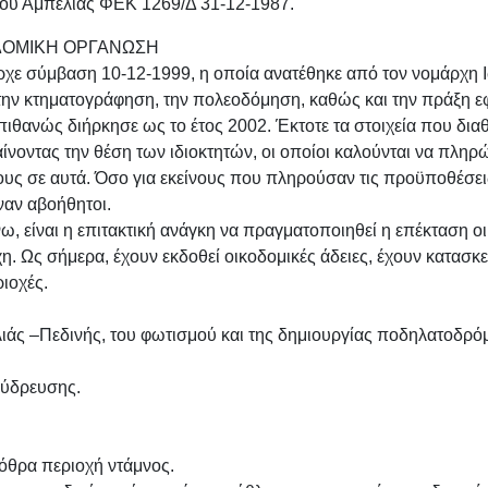
μού Αμπελιάς ΦΕΚ 1269/Δ 31-12-1987.
ΔΟΜΙΚΗ ΟΡΓΑΝΩΣΗ
ήρχε σύμβαση 10-12-1999, η οποία ανατέθηκε από τον νομάρχη 
 την κτηματογράφηση, την πολεοδόμηση, καθώς και την πράξη ε
ιθανώς διήρκησε ως το έτος 2002. Έκτοτε τα στοιχεία που διαθέ
οντας την θέση των ιδιοκτητών, οι οποίοι καλούνται να πληρ
υς σε αυτά. Όσο για εκείνους που πληρούσαν τις προϋποθέσεις
ναν αβοήθητοι.
είναι η επιτακτική ανάγκη να πραγματοποιηθεί η επέκταση οι
 Ως σήμερα, έχουν εκδοθεί οικοδομικές άδειες, έχουν κατασκευ
ιοχές.
ιάς –Πεδινής, του φωτισμού και της δημιουργίας ποδηλατοδρό
 ύδρευσης.
όθρα περιοχή ντάμνος.