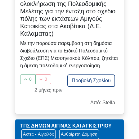
ολοκλήρωση της Πολεοδομικής
Μελέτης για την ένταξη στο σχέδιο
πόλης των εκτάσεων Αμιγούς
Κατοικίας στα Ακοβίτικα (Δ.Ε.
Καλαματας)
Με την παρούσα παρέμβαση στη δημόσια
διαβούλευση για το Ειδικό Πολεοδομικό
Σχέδιο (ΕΠΣ) Μεσσηνιακού Κόλπου, ζητείται
η άμεση πολεοδομική ενεργοποίηση…
0
0
Προβολή Σχολίου
2 μήνες πριν
Από: Stella
ΤΠΣ ΔΗΜΩΝ ΑΙΓΙΝΑΣ ΚΑΙ ΑΓΚΙΣΤΡΙΟΥ
Ακτές - Αιγιαλός
Αυθαίρετη Δόμηση