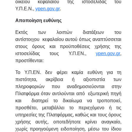
οικείου κεφαλαίου της ιστοσελίδας του
Υ.Π.Ε.Ν.,
ypen
.
gov
.
gr
.
Αποποίηση ευθύνης
Εκτός των λοιπών διατάξεων του
αντίστοιχου κεφαλαίου αυτού όπως αναπτύσσεται
στους όρους και προϋποθέσεις χρήσης της
ιστοσελίδας τους Υ.Π.ΕΝ.,
ypen
.
gov
.
gr
,
προστίθενται:
Το Υ.Π.ΕΝ. δεν φέρει καμία ευθύνη για τη
πιστότητα, ακρίβεια ή αξιοπιστία των
πληροφοριών που αναδημοσιεύονται στην
Πλατφόρμα όταν αντλούνται από εξωτερική πηγή
και διατηρεί το δικαίωμα να τροποποιεί,
προσθέτει, μεταβάλλει το περιεχόμενο ή τις
υπηρεσίες της Πλατφόρμας, καθώς και τους όρους
χρήσης αυτής, οποτεδήποτε κρίνει αναγκαίο,
χωρίς προηγούμενη ειδοποίηση, μέσω του ίδιου