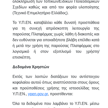
ολοκλήρωσή των Τοπικών/Ειδικών Πολεοδομικών
Σχεδίων καθώς και από τον φορέα υλοποίησης
(Τεχνικό Επιμελητήριο Ελλάδος).
Το Υ.Π.ΕΝ. καταβάλλει κάθε δυνατή προσπάθεια
για τη συνεχή απρόσκοπτη λειτουργία της
παρούσας Πλατφόρμας χωρίς λάθη ή διακοπές και
δεν ευθύνεται για οποιαδήποτε βλάβη επέλθει κατά
ή μετά την χρήση της παρούσας Πλατφόρμας στο
λογισμικό ή στον εξοπλισμό του χρήστη/
επισκέπτη.
Δεδομένα Χρηστών
Εκτός των λοιπών διατάξεων του αντίστοιχου
κεφαλαίου αυτού όπως αναπτύσσεται στους όρους
και προϋποθέσεις χρήσης της ιστοσελίδας τους
Υ.Π.ΕΝ.,
ypen
.
gov
.
gr
, προστίθενται:
Όλα τα δεδομένα που λαμβάνει το Υ.Π.ΕΝ. μέσω