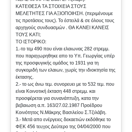
ΚΑΤΕΘΕΣΑ ΤΑ ΣΤΟΙΧΕΙΑ ΣΤΟΥΣ
ΜΕΛΕΤΗΤΕΣ ΓΙΑ ΑΞΙΟΠΟΙΗΣΗ. (περιμένουμε
τις προτάσεις τους). Το έστειλά & σε όλους τους
αρχηγούς συνδυασμών . ΘΑ ΚΑΝΕΙ ΚΑΝΕΙΣ
ΤΟΥΣ ΚΑΤΙ;
ΤΟ ΙΣΤΟΡΙΚΟ:
1.-το τεμ 490 που είναι ελαιωνας 282 στρεμμ.
που παραχωρηθηκε απο το Υπ. Γεωργίας υπέρ
της προσφυγικής ομάδος το 1931 για τη
συγκομιδή των ελαιων, χωρίς την ιδιοκτησία της
έκτασης.
2.- το ως άνω τεμ. συνορευει με το 532 τεμ. που
είναι Κοινοτική έκταση 448 στρεμμ. και
προσφέρεται για συνανάπτυξη, κατα την
βεβαιωση α.π. 163/27.02.1987 Προέδρου
Κοινότητος Ν.Μάκρης Βασιλείου Σ.Τζιλάβη.
3.- Μετά απο ενέργειες δεκαετιών εκδόθηκε το
ΦΕΚ 456 τευχος Δεύτερο της 04/04/2000 που