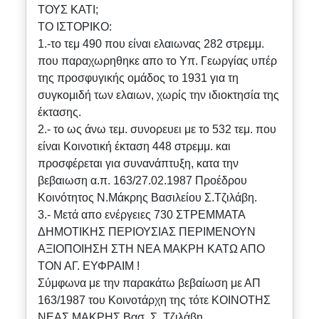
ΤΟΥΣ ΚΑΤΙ;
ΤΟ ΙΣΤΟΡΙΚΟ:
1.-το τεμ 490 που είναι ελαιωνας 282 στρεμμ.
που παραχωρηθηκε απο το Υπ. Γεωργίας υπέρ
της προσφυγικής ομάδος το 1931 για τη
συγκομιδή των ελαιων, χωρίς την ιδιοκτησία της
έκτασης.
2.- το ως άνω τεμ. συνορευει με το 532 τεμ. που
είναι Κοινοτική έκταση 448 στρεμμ. και
προσφέρεται για συνανάπτυξη, κατα την
βεβαιωση α.π. 163/27.02.1987 Προέδρου
Κοινότητος Ν.Μάκρης Βασιλείου Σ.Τζιλάβη.
3.- Μετά απο ενέργειες 730 ΣΤΡΕΜΜΑΤΑ
ΔΗΜΟΤΙΚΗΣ ΠΕΡΙΟΥΣΙΑΣ ΠΕΡΙΜΕΝΟΥΝ
ΑΞΙΟΠΟΙΗΣΗ ΣΤΗ ΝΕΑ ΜΑΚΡΗ ΚΑΤΩ ΑΠΟ
ΤΟΝ ΑΓ. ΕΥΦΡΑΙΜ !
Σύμφωνα με την παρακάτω βεβαίωση με ΑΠ
163/1987 του Κοινοτάρχη της τότε ΚΟΙΝΟΤΗΣ
ΝΕΑΣ ΜΑΚΡΗΣ Βασ. Σ. Τζιλάβη.