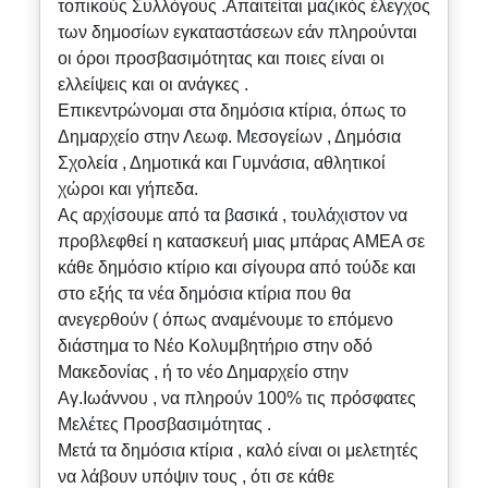
τοπικούς Συλλόγους .Απαιτείται μαζικός έλεγχος
των δημοσίων εγκαταστάσεων εάν πληρούνται
οι όροι προσβασιμότητας και ποιες είναι οι
ελλείψεις και οι ανάγκες .
Επικεντρώνομαι στα δημόσια κτίρια, όπως το
Δημαρχείο στην Λεωφ. Μεσογείων , Δημόσια
Σχολεία , Δημοτικά και Γυμνάσια, αθλητικοί
χώροι και γήπεδα.
Ας αρχίσουμε από τα βασικά , τουλάχιστον να
προβλεφθεί η κατασκευή μιας μπάρας ΑΜΕΑ σε
κάθε δημόσιο κτίριο και σίγουρα από τούδε και
στο εξής τα νέα δημόσια κτίρια που θα
ανεγερθούν ( όπως αναμένουμε το επόμενο
διάστημα το Νέο Κολυμβητήριο στην οδό
Μακεδονίας , ή το νέο Δημαρχείο στην
Αγ.Ιωάννου , να πληρούν 100% τις πρόσφατες
Μελέτες Προσβασιμότητας .
Μετά τα δημόσια κτίρια , καλό είναι οι μελετητές
να λάβουν υπόψιν τους , ότι σε κάθε