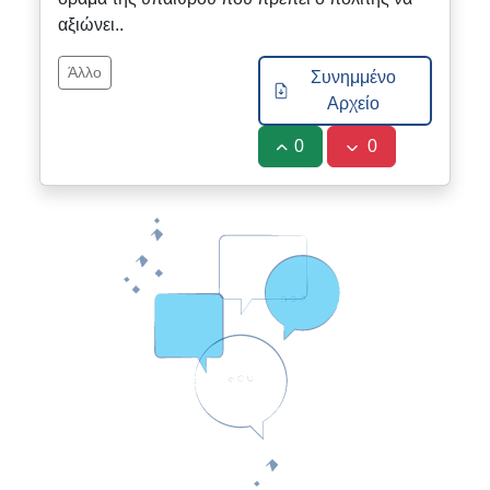
αξιώνει..
Άλλο
Συνημμένο
Αρχείο
0
0