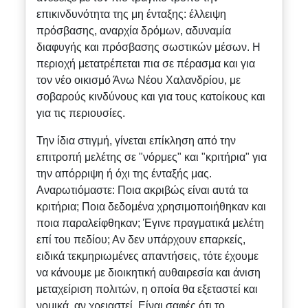
επικινδυνότητα της μη ένταξης: έλλειψη
πρόσβασης, αναρχία δρόμων, αδυναμία
διαφυγής και πρόσβασης σωστικών μέσων. Η
περιοχή μετατρέπεται πια σε πέρασμα και για
τον νέο οικισμό Άνω Νέου Χαλανδρίου, με
σοβαρούς κινδύνους και για τους κατοίκους και
για τις περιουσίες.
Την ίδια στιγμή, γίνεται επίκληση από την
επιτροπή μελέτης σε "νόρμες" και "κριτήρια" για
την απόρριψη ή όχι της ένταξής μας.
Αναρωτιόμαστε: Ποια ακριβώς είναι αυτά τα
κριτήρια; Ποια δεδομένα χρησιμοποιήθηκαν και
ποια παραλείφθηκαν; Έγινε πραγματικά μελέτη
επί του πεδίου; Αν δεν υπάρχουν επαρκείς,
ειδικά τεκμηριωμένες απαντήσεις, τότε έχουμε
να κάνουμε με διοικητική αυθαιρεσία και άνιση
μεταχείριση πολιτών, η οποία θα εξεταστεί και
νομικά, αν χρειαστεί. Είναι σαφές ότι το