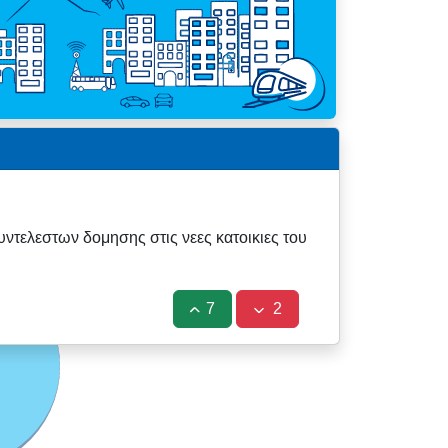
ντελεστων δομησης στις νεες κατοικιες του
7
2