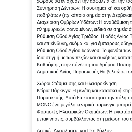
χώρους θα ενισχύσει την ασφάλεια και την τάξ
Συντήρηση Δέντρων: Η συστηματική και ορθή 
ποδηλάτων (πχ κάποια σημεία στην Δερβενακ
Διαχείριση Ομβρίων Υδάτων: Η αναβάθμιση τ
πλημμυρικών φαινομένων, ειδικά σε σημεία 
Ρύθμιση Οδού Αγίας Τριάδος: Η οδός Αγίας 
και επικίνδυνη, ακόμα και για έμπειρους οδηγ
Ρύθμιση Οδού Αγίου Ιωάννου: Το φανάρι των ο
ίδια στιγμή με των πεζών και συνήθως καταπα
Καθρέφτης στην σύνδεση του δρόμου Παπαρη
Δημοτικού Αγίας Παρασκευής θα βελτιώσει ση
Χώροι Στάθμευσης και Ηλεκτροκίνηση
Κτίρια Πάρκινγκ: Η μελέτη και κατασκευή κτι
Παρασκευής. Αυτό θα καταστήσει την πόλη πιο
ΜΟΝΟ ένα μεγάλο κεντρικό παρκινγκ, μπορεί 
Φορτιστές Ηλεκτρικών Οχημάτων: Η εγκατάστα
μετακινήσεις, συμβάλλοντας στη μείωση του
Αστικές Αναπλάσεις και Περιβάλλον