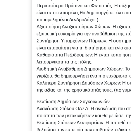
Περισσότερο Πράσινο και Φωτισμός: Η αύξησ
είναι υποφωτισμένα, θα δημιουργήσει ένα πι
παραμελημένοι δενδροδόχοι.)
Αξιοποίηση Αναξιοποίητων Χώρων: Η αξιοπο
εξαιρετική ευκαιρία για την αναβάθμιση της 
Συντήρηση Υπαρχόντων Πάρκων: Η συστηματ
είναι απαραίτητη για τη διατήρηση και ενίσχυ
Καθαριότητα Πεζοδρομίων: Η εντατικοποίηση 
λειτουργικότητα της πόλης.
Αισθητική Αναβάθμιση Δημόσιων Χώρων: Το β
γκρίζου, θα δημιουργήσει ένα πιο ευχάριστο 
Καλύτερη Συντήρηση Δημόσιων Χώρων: Η συσ
της αξίας και της χρηστικότητάς τους. (πχ γυμ
Βελτίωση Δημόσιων Συγκοινωνιών
Ανανέωση Στόλου ΟΑΣΑ: Η ανανέωση του στόλ
ποιότητα των μετακινήσεων και θα μειώσει τη
Βελτίωση Στάσεων Λεωφορείων: Η τοποθέτησ
βελτιώσει την εμπειρία των επιβατών, ειδικά 