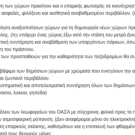
η των χώρων πρασίνου και ο επαρκής φωτισμός σε κοινόχρηστ
ο ασφαλές, φιλόξενο και αισθητικά αναβαθμισμένο περιβάλλον.
ίηση αναξιοποίητων χώρων για τη δημιουργία νέων χώρων πρ
πόλης. (πχ υπάρχει ένας χώρος έξω από την στάση του μετρό Δο
ική συντήρηση και αναβάθμιση των υπαρχόντων πάρκων, όπω
ση του πράσινου.
των προσπαθειών για την καθαριότητα των πεζοδρομίων θα συμ
άψιμο των δημόσιων χώρων με χρώματα που ενισχύουν την αισ
και ζωντανό περιβάλλον.
τηματική και αποτελεσματική συντήρηση όλων των δημόσιων χ
νασια, λυκεια, γηπεδα)
ου των λεωφορείων του ΟΑΣΑ με σύγχρονα, φιλικά προς το πε
ν ατμοσφαιρική ρύπανση. (Δεν αναφέρομαι μόνο σε ηλεκτροκίνησ
η επαρκούς σκίασης, καθισμάτων και η επισκευή των φθαρμέν
κατά τους θερινούς μήνες.