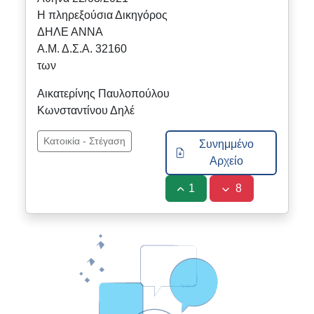
Η πληρεξούσια Δικηγόρος
ΔΗΛΕ ΑΝΝΑ
Α.Μ. Δ.Σ.Α. 32160
των
Αικατερίνης Παυλοπούλου
Κωνσταντίνου Δηλέ
Κατοικία - Στέγαση
Συνημμένο
Αρχείο
1
8