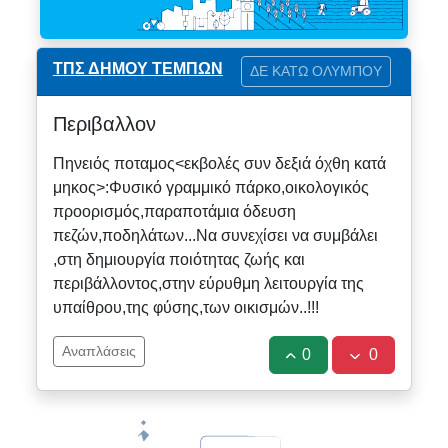
ΤΠΣ ΔΗΜΟΥ ΤΕΜΠΩΝ
ΔΕ ΚΑΤΩ ΟΛΥΜΠΟΥ
Περιβαλλον
Πηνειός ποταμος<εκβολές συν δεξιά όχθη κατά
μηκος>:Φυσικό γραμμικό πάρκο,οικολογικός
προορισμός,παραποτάμια όδευση
πεζών,ποδηλάτων...Να συνεχίσει να συμβάλει
,στη δημιουργία ποιότητας ζωής και
περιβάλλοντος,στην εύρυθμη λειτουργία της
υπαίθρου,της φύσης,των οικισμών..!!!
Αναπλάσεις
0
0