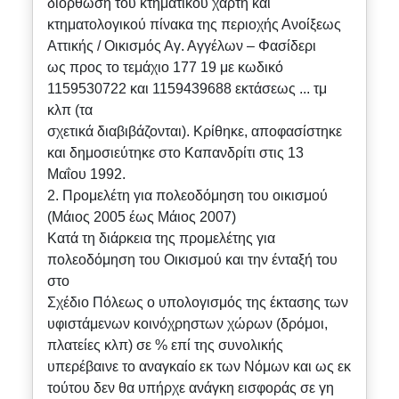
διόρθωση του κτηματικού χάρτη και
κτηματολογικού πίνακα της περιοχής Ανοίξεως
Αττικής / Οικισμός Αγ. Αγγέλων – Φασίδερι
ως προς το τεμάχιο 177 19 με κωδικό
1159530722 και 1159439688 εκτάσεως ... τμ
κλπ (τα
σχετικά διαβιβάζονται). Κρίθηκε, αποφασίστηκε
και δημοσιεύτηκε στο Καπανδρίτι στις 13
Μαΐου 1992.
2. Προμελέτη για πολεοδόμηση του οικισμού
(Μάιος 2005 έως Μάιος 2007)
Κατά τη διάρκεια της προμελέτης για
πολεοδόμηση του Οικισμού και την ένταξή του
στο
Σχέδιο Πόλεως ο υπολογισμός της έκτασης των
υφιστάμενων κοινόχρηστων χώρων (δρόμοι,
πλατείες κλπ) σε % επί της συνολικής
υπερέβαινε το αναγκαίο εκ των Νόμων και ως εκ
τούτου δεν θα υπήρχε ανάγκη εισφοράς σε γη