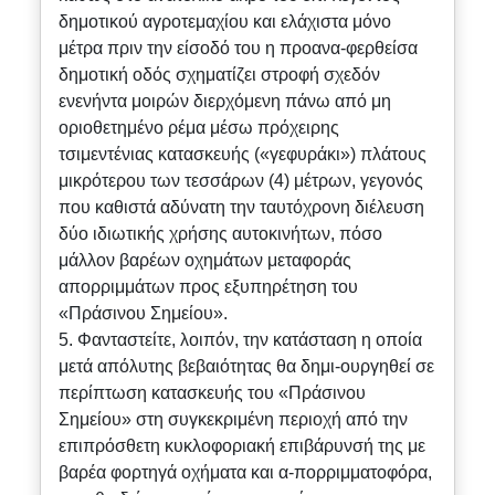
δημοτικού αγροτεμαχίου και ελάχιστα μόνο
μέτρα πριν την είσοδό του η προανα-φερθείσα
δημοτική οδός σχηματίζει στροφή σχεδόν
ενενήντα μοιρών διερχόμενη πάνω από μη
οριοθετημένο ρέμα μέσω πρόχειρης
τσιμεντένιας κατασκευής («γεφυράκι») πλάτους
μικρότερου των τεσσάρων (4) μέτρων, γεγονός
που καθιστά αδύνατη την ταυτόχρονη διέλευση
δύο ιδιωτικής χρήσης αυτοκινήτων, πόσο
μάλλον βαρέων οχημάτων μεταφοράς
απορριμμάτων προς εξυπηρέτηση του
«Πράσινου Σημείου».
5. Φανταστείτε, λοιπόν, την κατάσταση η οποία
μετά απόλυτης βεβαιότητας θα δημι-ουργηθεί σε
περίπτωση κατασκευής του «Πράσινου
Σημείου» στη συγκεκριμένη περιοχή από την
επιπρόσθετη κυκλοφοριακή επιβάρυνσή της με
βαρέα φορτηγά οχήματα και α-πορριμματοφόρα,