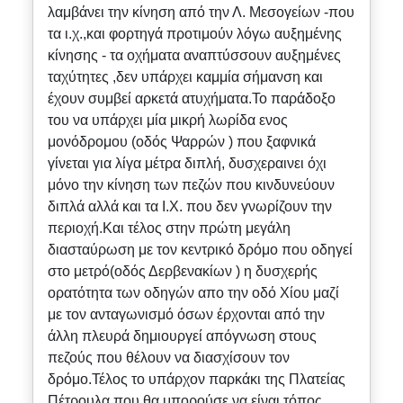
λαμβάνει την κίνηση από την Λ. Μεσογείων -που
τα ι.χ.,και φορτηγά προτιμούν λόγω αυξημένης
κίνησης - τα οχήματα αναπτύσσουν αυξημένες
ταχύτητες ,δεν υπάρχει καμμία σήμανση και
έχουν συμβεί αρκετά ατυχήματα.Το παράδοξο
του να υπάρχει μία μικρή λωρίδα ενος
μονόδρομου (οδός Ψαρρών ) που ξαφνικά
γίνεται για λίγα μέτρα διπλή, δυσχεραινει όχι
μόνο την κίνηση των πεζών που κινδυνεύουν
διπλά αλλά και τα Ι.Χ. που δεν γνωρίζουν την
περιοχή.Και τέλος στην πρώτη μεγάλη
διασταύρωση με τον κεντρικό δρόμο που οδηγεί
στο μετρό(οδός Δερβενακίων ) η δυσχερής
ορατότητα των οδηγών απο την οδό Χίου μαζί
με τον ανταγωνισμό όσων έρχονται από την
άλλη πλευρά δημιουργεί απόγνωση στους
πεζούς που θέλουν να διασχίσουν τον
δρόμο.Τέλος το υπάρχον παρκάκι της Πλατείας
Πέτρουλα που θα μπορούσε να είναι τόπος