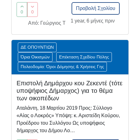
Προβολή Σχολίου
0
0
1 year, 6 μήνες πριν
Από: Γεώργιος Τ
ΔΕ ΟΠΟΥΝΤΙΩΝ
Όρια Οικισμών
Επέκταση Σχεδίου Πόλης
Πολεοδομία: Όροι Δόμησης & Χρήσεις Γης
Επιστολή Δημάρχου κου Ζεκεντέ (τότε
υποψήφιος Δήμαρχος) για το θέμα
των οικοπέδων
Αταλάντη, 18 Μαρτίου 2019 Προς: Σύλλογο
«Αίας ο Λοκρός» Υπόψη: κ. Αριστείδη Κούρου,
Προέδρου του Συλλόγου Ως υποψήφιος
δήμαρχος του Δήμου Λο…