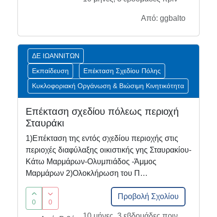
Από: ggbalto
ΔΕ ΙΩΑΝΝΙΤΩΝ
Εκπαίδευση
Επέκταση Σχεδίου Πόλης
Κυκλοφοριακή Οργάνωση & Βιώσιμη Κινητικότητα
Επέκταση σχεδίου πόλεως περιοχή
Σταυράκι
1)Επέκταση της εντός σχεδίου περιοχής στις
περιοχές διαφύλαξης οικιστικής γης Σταυρακίου-
Κάτω Μαρμάρων-Ολυμπιάδος -Άμμος
Μαρμάρων 2)Ολοκλήρωση του Π…
Προβολή Σχολίου
0
0
10 μήνες, 3 εβδομάδες πριν