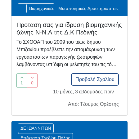
Βιομηχανικές - Μεταποιητικές Δραστηριότητες
Προταση σας για ίδρυση βιομηχανικής
ζώνης Ν-Ν.Α της Δ.Κ Πεδινής
Το ΣΧΟΟΑΠ του 2009 του τέως δήμου
Μπιζανίου προέβλεπε την απομάκρυνση των
εργοαστασίων παραγωγής ζωοτροφών
λαμβάνοντας υπ`όψη οι μελετητές του τις τό…
Προβολή Σχολίου
1
0
10 μήνες, 3 εβδομάδες πριν
Από: Τζούμας Ορέστης
ΔΕ ΙΩΑΝΝΙΤΩΝ
Επέκταση Σχεδίου Πόλης