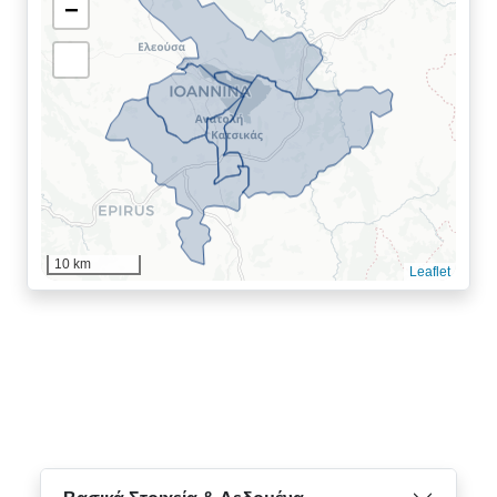
−
10 km
Leaflet